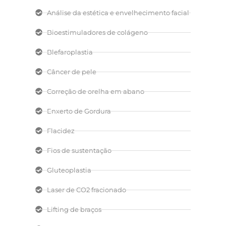
Análise da estética e envelhecimento facial
Bioestimuladores de colágeno
Blefaroplastia
Câncer de pele
Correção de orelha em abano
Enxerto de Gordura
Flacidez
Fios de sustentação
Gluteoplastia
Laser de CO2 fracionado
Lifting de braços