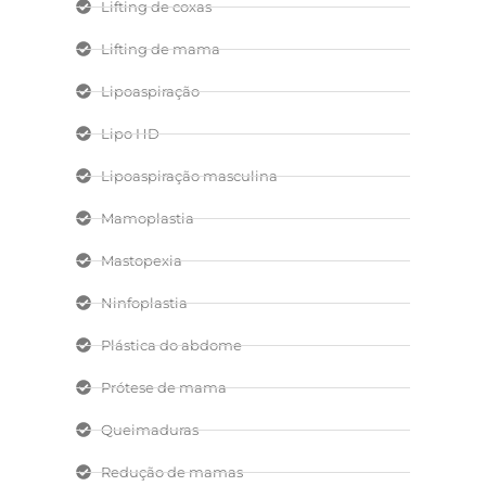
Lifting de coxas
Lifting de mama
Lipoaspiração
Lipo HD
Lipoaspiração masculina
Mamoplastia
Mastopexia
Ninfoplastia
Plástica do abdome
Prótese de mama
Queimaduras
Redução de mamas