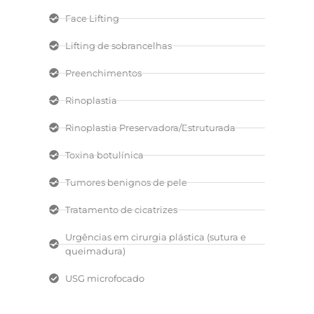
Face Lifting
Lifting de sobrancelhas
Preenchimentos
Rinoplastia
Rinoplastia Preservadora/Estruturada
Toxina botulínica
Tumores benignos de pele
Tratamento de cicatrizes
Urgências em cirurgia plástica (sutura e
queimadura)
USG microfocado