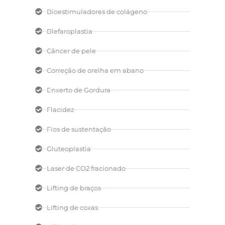
Bioestimuladores de colágeno
Blefaroplastia
Câncer de pele
Correção de orelha em abano
Enxerto de Gordura
Flacidez
Fios de sustentação
Gluteoplastia
Laser de CO2 fracionado
Lifting de braços
Lifting de coxas