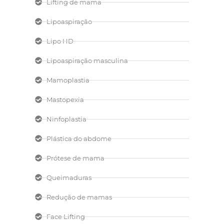
Lifting de mama
Lipoaspiração
Lipo HD
Lipoaspiração masculina
Mamoplastia
Mastopexia
Ninfoplastia
Plástica do abdome
Prótese de mama
Queimaduras
Redução de mamas
Face Lifting