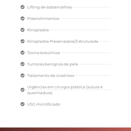
Lifting de sobrancelhas
Preenchimentos
Rinoplastia
Rinoplastia Preservadora/Estruturada
Toxina botulínica
Tumores benignos de pele
Tratamento de cicatrizes
Urgências em cirurgia plástica (sutura e
queimadura)
USG microfocado